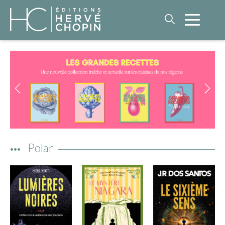
LITTÉRATURE
NOS AUTEURS
ROMAN HISTORIQUE
POLAR
IMAGINAIRE
Polar
LITTÉRATURE GÉNÉRALE
PHILOSOPHIE
BEAUX-LIVRES