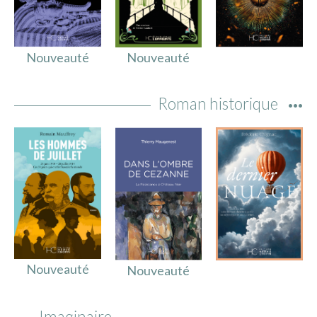
IMAGES D’ANTAN & 100% VINTAGE
HISTOIRE & PATRIMOINE
ART & CULTURE
Nouveauté
Nouveauté
JEUNESSE
Roman historique
TERRES D’OUTRE-MER
ART & CULTURE
HISTOIRE & PATRIMOINE
NATURE & ENVIRONNEMENT
PARCOURS DU PATRIMOINE
PHOTOGRAPHIE & TOURISME
IMAGES D’ANTAN
Nouveauté
Nouveauté
LITTÉRATURE
HORS COLLECTION
Imaginaire