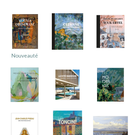
IMAGES D’ANTAN & 100% VINTAGE
HISTOIRE & PATRIMOINE
ART & CULTURE
JEUNESSE
Nouveauté
TERRES D’OUTRE-MER
ART & CULTURE
HISTOIRE & PATRIMOINE
NATURE & ENVIRONNEMENT
PARCOURS DU PATRIMOINE
PHOTOGRAPHIE & TOURISME
IMAGES D’ANTAN
LITTÉRATURE
HORS COLLECTION