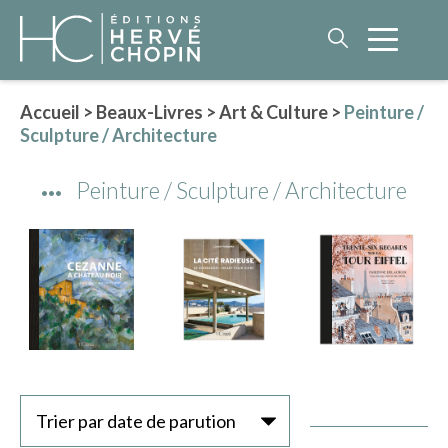
Accueil
>
Beaux-Livres
>
Art & Culture
>
Peinture /
Sculpture / Architecture
LITTÉRATURE
Peinture / Sculpture / Architecture
NOS AUTEURS
ROMAN HISTORIQUE
POLAR
IMAGINAIRE
LITTÉRATURE GÉNÉRALE
PHILOSOPHIE
Trier par date de parution
BEAUX-LIVRES