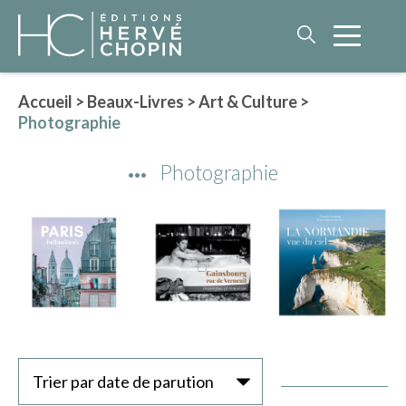
Accueil
>
Beaux-Livres
>
Art & Culture
>
Photographie
LITTÉRATURE
Photographie
NOS AUTEURS
ROMAN HISTORIQUE
POLAR
IMAGINAIRE
LITTÉRATURE GÉNÉRALE
PHILOSOPHIE
Trier par date de parution
BEAUX-LIVRES