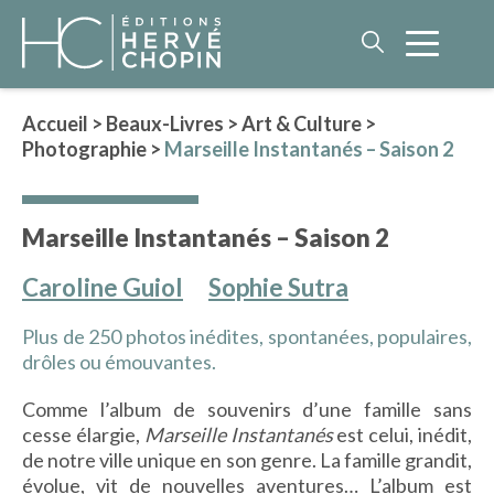
Accueil
>
Beaux-Livres
>
Art & Culture
>
Photographie
>
Marseille Instantanés – Saison 2
LITTÉRATURE
NOS AUTEURS
Marseille Instantanés – Saison 2
ROMAN HISTORIQUE
POLAR
Caroline Guiol
Sophie Sutra
IMAGINAIRE
Plus de 250 photos inédites, spontanées, populaires,
LITTÉRATURE GÉNÉRALE
drôles ou émouvantes.
PHILOSOPHIE
Comme l’album de souvenirs d’une famille sans
cesse élargie,
Marseille Instantanés
est celui, inédit,
de notre ville unique en son genre. La famille grandit,
BEAUX-LIVRES
évolue, vit de nouvelles aventures… L’album est