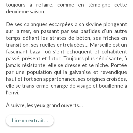
toujours à refaire, comme en témoigne cette
IMAGES D’ANTAN & 100% VINTAGE
deuxième saison.
HISTOIRE & PATRIMOINE
ART & CULTURE
De ses calanques escarpées à sa skyline plongeant
JEUNESSE
sur la mer, en passant par ses bastides d’un autre
temps défiant les strates de béton, ses friches en
transition, ses ruelles entrelacées… Marseille est un
fascinant bazar où s’entrechoquent et cohabitent
TERRES D’OUTRE-MER
passé, présent et futur. Toujours plus séduisante, à
jamais résistante, elle se dresse et se niche. Portée
ART & CULTURE
par une population qui la galvanise et revendique
HISTOIRE & PATRIMOINE
haut et fort son appartenance, ses origines croisées,
NATURE & ENVIRONNEMENT
elle se transforme, change de visage et bouillonne à
l’envi.
PARCOURS DU PATRIMOINE
PHOTOGRAPHIE & TOURISME
À suivre, les yeux grand ouverts…
IMAGES D’ANTAN
LITTÉRATURE
Lire un extrait...
HORS COLLECTION