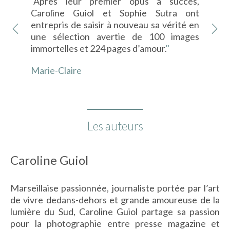
ssant
"
Après leur premier opus à succès,
"
De 
rir,
Caroline Guiol et Sophie Sutra ont
l'E
ille
entrepris de saisir à nouveau sa vérité en
Ken
atre
une sélection avertie de 100 images
de 
immortelles et 224 pages d’amour.
"
vif
tou
Marie-Claire
La 
Les auteurs
Caroline Guiol
Marseillaise passionnée, journaliste portée par l’art
de vivre dedans-dehors et grande amoureuse de la
lumière du Sud, Caroline Guiol partage sa passion
pour la photographie entre presse magazine et