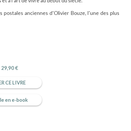
et à l’art de vivre au début du siècle.
s postales anciennes d’Olivier Bouze, l’une des plus
29,90 €
R CE LIVRE
le en e-book