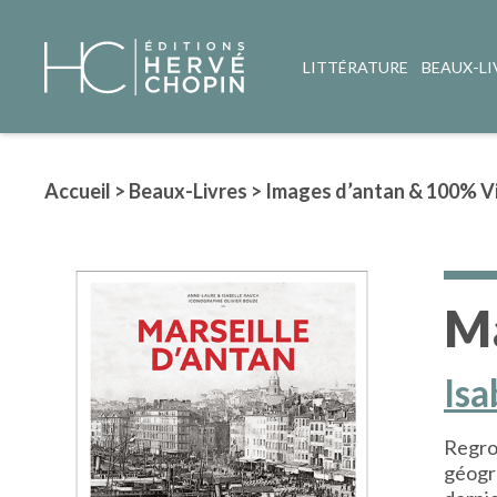
LITTÉRATURE
BEAUX-LI
Accueil
>
Beaux-Livres
>
Images d’antan & 100% V
Ma
Isa
Regro
géogra