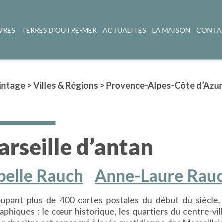
VRES
TERRES D’OUTRE-MER
ACTUALITÉS
LA MAISON
CONTA
intage
>
Villes & Régions
>
Provence-Alpes-Côte d’Azu
rseille d’antan
belle Rauch
Anne-Laure Rau
upant plus de 400 cartes postales du début du siècle, 
phiques : le cœur historique, les quartiers du centre-vil