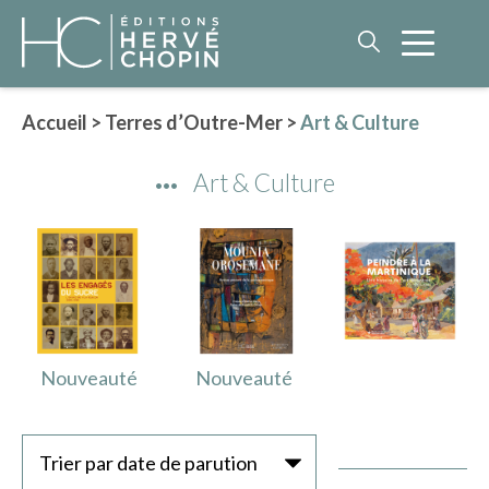
Accueil
>
Terres d’Outre-Mer
>
Art & Culture
LITTÉRATURE
Art & Culture
NOS AUTEURS
ROMAN HISTORIQUE
POLAR
IMAGINAIRE
LITTÉRATURE GÉNÉRALE
PHILOSOPHIE
Nouveauté
Nouveauté
Trier par date de parution
BEAUX-LIVRES