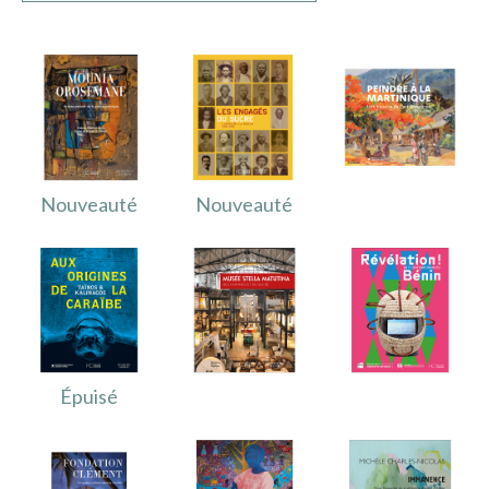
IMAGES D’ANTAN & 100% VINTAGE
HISTOIRE & PATRIMOINE
ART & CULTURE
JEUNESSE
TERRES D’OUTRE-MER
Nouveauté
Nouveauté
ART & CULTURE
HISTOIRE & PATRIMOINE
NATURE & ENVIRONNEMENT
PARCOURS DU PATRIMOINE
PHOTOGRAPHIE & TOURISME
Épuisé
IMAGES D’ANTAN
LITTÉRATURE
HORS COLLECTION