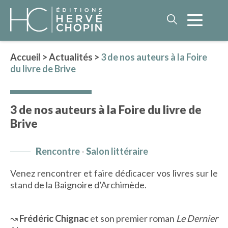
Accueil
>
Actualités
>
3 de nos auteurs à la Foire
du livre de Brive
LITTÉRATURE
NOS AUTEURS
3 de nos auteurs à la Foire du livre de
ROMAN HISTORIQUE
Brive
POLAR
IMAGINAIRE
R
encontre
-
S
alon littéraire
LITTÉRATURE GÉNÉRALE
Venez rencontrer et faire dédicacer vos livres sur le
PHILOSOPHIE
stand de la Baignoire d’Archimède.
↝
Frédéric Chignac
et son premier roman
Le Dernier
BEAUX-LIVRES