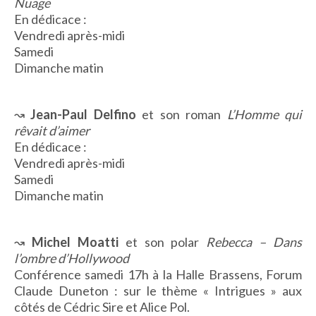
Nuage
IMAGES D’ANTAN & 100% VINTAGE
En dédicace :
HISTOIRE & PATRIMOINE
Vendredi après-midi
Samedi
ART & CULTURE
Dimanche matin
JEUNESSE
↝
Jean-Paul Delfino
et son roman
L’Homme qui
TERRES D’OUTRE-MER
rêvait d’aimer
En dédicace :
ART & CULTURE
Vendredi après-midi
Samedi
HISTOIRE & PATRIMOINE
Dimanche matin
NATURE & ENVIRONNEMENT
PARCOURS DU PATRIMOINE
PHOTOGRAPHIE & TOURISME
↝
Michel Moatti
et son polar
Rebecca – Dans
l’ombre d’Hollywood
IMAGES D’ANTAN
Conférence samedi
17h à la
Halle Brassens
,
Forum
LITTÉRATURE
Claude Duneton
:
sur le thème « Intrigues » aux
HORS COLLECTION
côtés de Cédric Sire et Alice Pol.