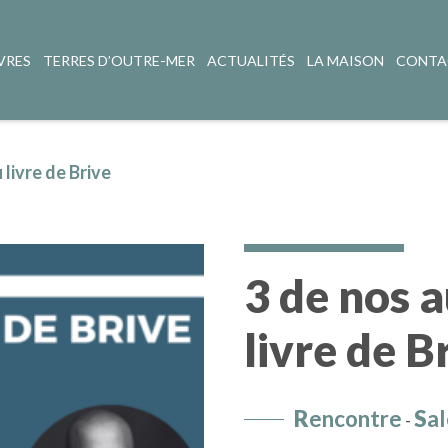
VRES
TERRES D’OUTRE-MER
ACTUALITÉS
LA MAISON
CONTA
 livre de Brive
3 de nos a
livre de B
R
encontre
S
al
-