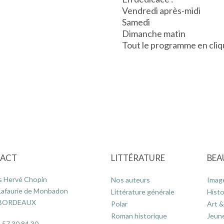
Vendredi après-midi
Samedi
Dimanche matin
Tout le programme en cli
ACT
LITTÉRATURE
BEA
s Hervé Chopin
Nos auteurs
Imag
Lafaurie de Monbadon
Littérature générale
Histo
 BORDEAUX
Polar
Art &
Roman historique
Jeun
 57 30 84 30