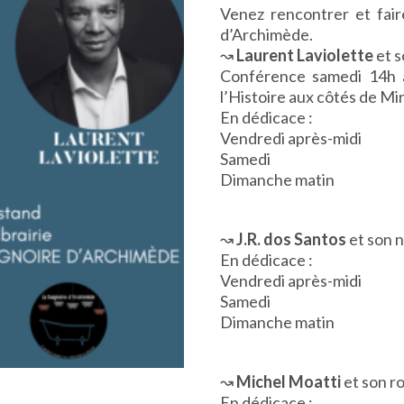
Venez rencontrer et faire
d’Archimède.
↝
Laurent Laviolette
et 
Conférence samedi
14h 
l’Histoire aux côtés de Mir
En dédicace :
Vendredi après-midi
Samedi
Dimanche matin
↝
J.R. dos Santos
et son 
En dédicace :
Vendredi après-midi
Samedi
Dimanche matin
↝
Michel Moatti
et son r
En dédicace :