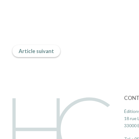
Article suivant
CONT
Édition
18 rue 
33000
Tel. :
05