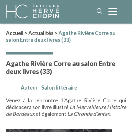
Accueil
>
Actualités
>
Agathe Rivière Corre au
salon Entre deux livres (33)
LITTÉRATURE
NOS AUTEURS
Agathe Rivière Corre au salon Entre
ROMAN HISTORIQUE
deux livres (33)
POLAR
IMAGINAIRE
A
uteur
-
S
alon littéraire
LITTÉRATURE GÉNÉRALE
Venez à la rencontre d’Agathe Rivière Corre qui
PHILOSOPHIE
dédicacera son livre illustré
La Merveilleuse Histoire
de Bordeaux
et également
La Gironde d’antan.
BEAUX-LIVRES