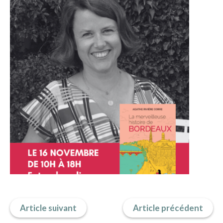
IMAGES D’ANTAN & 100% VINTAGE
HISTOIRE & PATRIMOINE
ART & CULTURE
JEUNESSE
TERRES D’OUTRE-MER
ART & CULTURE
HISTOIRE & PATRIMOINE
NATURE & ENVIRONNEMENT
PARCOURS DU PATRIMOINE
PHOTOGRAPHIE & TOURISME
IMAGES D’ANTAN
LITTÉRATURE
Article suivant
Article précédent
HORS COLLECTION