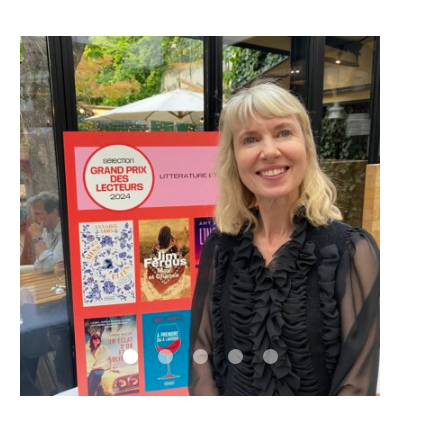
IMAGES D’ANTAN & 100% VINTAGE
HISTOIRE & PATRIMOINE
ART & CULTURE
JEUNESSE
TERRES D’OUTRE-MER
ART & CULTURE
HISTOIRE & PATRIMOINE
NATURE & ENVIRONNEMENT
PARCOURS DU PATRIMOINE
PHOTOGRAPHIE & TOURISME
IMAGES D’ANTAN
LITTÉRATURE
HORS COLLECTION