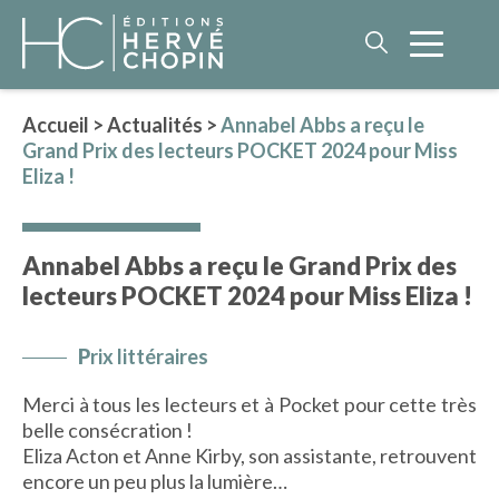
Accueil
>
Actualités
>
Annabel Abbs a reçu le
Grand Prix des lecteurs POCKET 2024 pour Miss
LITTÉRATURE
Eliza !
NOS AUTEURS
ROMAN HISTORIQUE
Annabel Abbs a reçu le Grand Prix des
POLAR
lecteurs POCKET 2024 pour Miss Eliza !
IMAGINAIRE
LITTÉRATURE GÉNÉRALE
P
rix littéraires
PHILOSOPHIE
Merci à tous les lecteurs et à Pocket pour cette très
belle consécration !
Eliza Acton et Anne Kirby, son assistante, retrouvent
BEAUX-LIVRES
encore un peu plus la lumière…