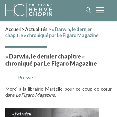
Accueil
>
Actualités
>
« Darwin, le dernier
chapitre » chroniqué par Le Figaro Magazine
LITTÉRATURE
NOS AUTEURS
« Darwin, le dernier chapitre »
ROMAN HISTORIQUE
chroniqué par Le Figaro Magazine
POLAR
IMAGINAIRE
P
resse
LITTÉRATURE GÉNÉRALE
Merci à la librairie Martelle pour ce coup de cœur
PHILOSOPHIE
dans
Le Figaro Magazine
.
BEAUX-LIVRES