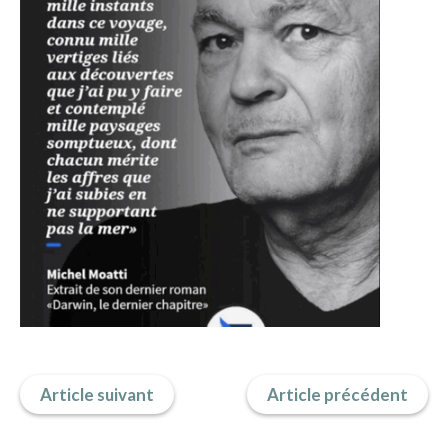
IMAGES D’ANTAN & 100% VINTAGE
HISTOIRE & PATRIMOINE
ART & CULTURE
JEUNESSE
TERRES D’OUTRE-MER
ART & CULTURE
HISTOIRE & PATRIMOINE
NATURE & ENVIRONNEMENT
PARCOURS DU PATRIMOINE
PHOTOGRAPHIE & TOURISME
IMAGES D’ANTAN
Article suivant
Article précédent
LITTÉRATURE
HORS COLLECTION