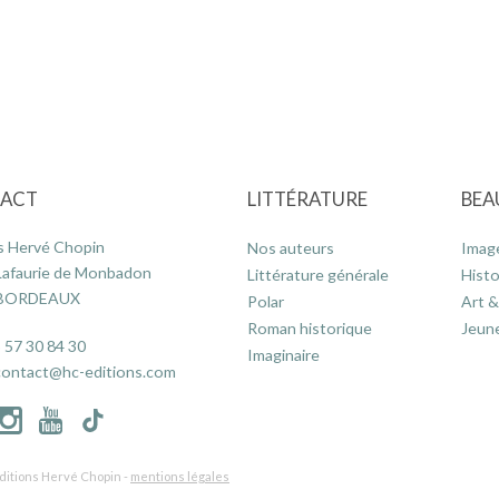
ACT
LITTÉRATURE
BEA
s Hervé Chopin
Nos auteurs
Imag
Lafaurie de Monbadon
Littérature générale
Histo
 BORDEAUX
Polar
Art &
Roman historique
Jeun
 57 30 84 30
Imaginaire
contact@hc-editions.com
ditions Hervé Chopin -
mentions légales