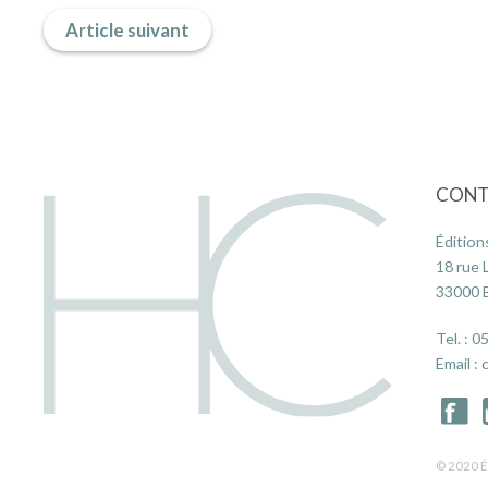
Article suivant
CONT
Édition
18 rue 
33000
Tel. :
05
Email :
© 2020 É