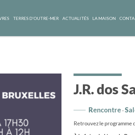
VRES
TERRES D’OUTRE-MER
ACTUALITÉS
LA MAISON
CONTA
J.R. dos S
R
encontre
S
al
-
Retrouvez le programme d