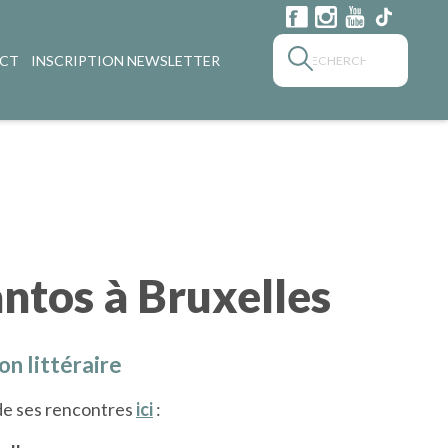
CT
INSCRIPTION NEWSLETTER
antos à Bruxelles
on littéraire
e ses rencontres
ici
: