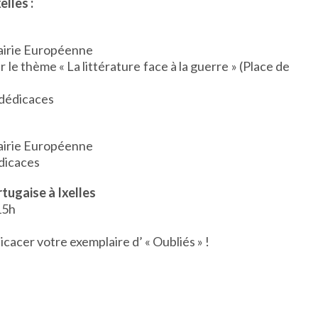
elles :
rairie Européenne
 le thème « La littérature face à la guerre » (Place de
 dédicaces
rairie Européenne
édicaces
rtugaise à Ixelles
15h
acer votre exemplaire d’ « Oubliés » !