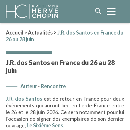
Accueil
>
Actualités
>
J.R. dos Santos en France du
26 au 28 juin
LITTÉRATURE
NOS AUTEURS
J.R. dos Santos en France du 26 au 28
ROMAN HISTORIQUE
juin
POLAR
IMAGINAIRE
A
uteur
-
R
encontre
LITTÉRATURE GÉNÉRALE
J.R. dos Santos
est de retour en France pour deux
PHILOSOPHIE
évènements qui auront lieu en Île-de-France entre
le 26 et le 28 juin 2026. Ce sera notamment pour lui
l’occasion de signer des exemplaires de son dernier
BEAUX-LIVRES
ouvrage,
Le Sixième Sens
.