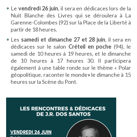
IMAGES D’ANTAN & 100% VINTAGE
Le
vendredi 26 juin
, il sera en dédicaces lors de la
HISTOIRE & PATRIMOINE
Nuit Blanche des Livres qui se déroulera à La
Garenne-Colombes (92) sur la Place de la Liberté à
ART & CULTURE
partir de 18 heures.
JEUNESSE
Les
samedi et dimanche 27 et 28 juin
, il sera en
dédicaces sur le salon
Créteil en poche
(94), le
samedi de 10 heures à 19 heures, et le dimanche
TERRES D’OUTRE-MER
de 10 heures à 17 heures 30. Il participera
également à une table ronde sur le thème « Polar
ART & CULTURE
géopolitique, raconter le monde
»
le dimanche à 15
HISTOIRE & PATRIMOINE
heures sur la Scène du Pont.
NATURE & ENVIRONNEMENT
PARCOURS DU PATRIMOINE
PHOTOGRAPHIE & TOURISME
IMAGES D’ANTAN
LITTÉRATURE
HORS COLLECTION