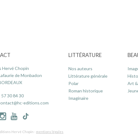
ACT
LITTÉRATURE
BEA
s Hervé Chopin
Nos auteurs
Imag
Lafaurie de Monbadon
Littérature générale
Histo
 BORDEAUX
Polar
Art &
Roman historique
Jeun
 57 30 84 30
Imaginaire
contact@hc-editions.com
ditions Hervé Chopin -
mentions légales