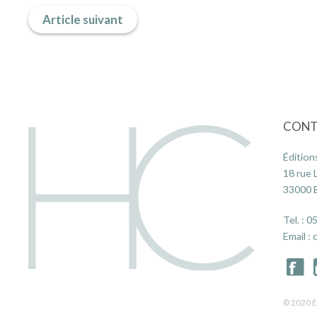
Article suivant
CONT
Édition
18 rue 
33000
Tel. :
05
Email :
© 2020 É