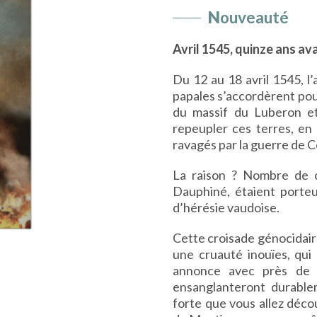
N
ouveauté
Avril 1545, quinze ans ava
Du 12 au 18 avril 1545, l
papales s’accordèrent pour 
du massif du Luberon et
repeupler ces terres, en r
ravagés par la guerre de C
La raison ? Nombre de c
Dauphiné, étaient porteur
d’hérésie vaudoise.
Cette croisade génocidair
une cruauté inouïes, qui 
annonce avec près de v
ensanglanteront durablem
forte que vous allez déco