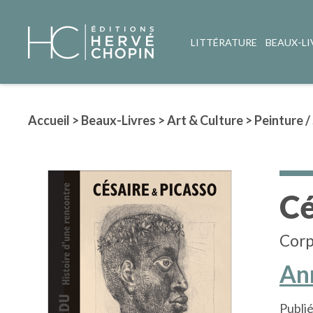
LITTÉRATURE
BEAUX-LI
Accueil
>
Beaux-Livres
>
Art & Culture
>
Peinture /
Cé
Corp
An
Publié