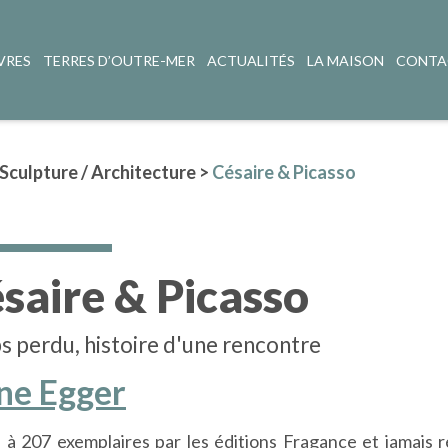
VRES
TERRES D’OUTRE-MER
ACTUALITÉS
LA MAISON
CONTA
 Sculpture / Architecture
>
Césaire & Picasso
saire & Picasso
s perdu, histoire d'une rencontre
ne Egger
 à 207 exemplaires par les éditions Fragance et jamais 