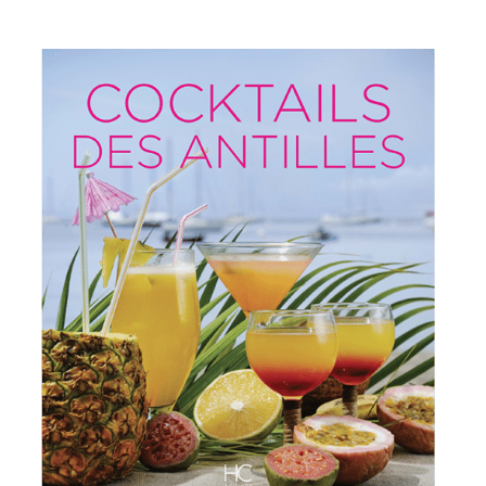
IMAGES D’ANTAN & 100% VINTAGE
HISTOIRE & PATRIMOINE
ART & CULTURE
JEUNESSE
TERRES D’OUTRE-MER
ART & CULTURE
HISTOIRE & PATRIMOINE
NATURE & ENVIRONNEMENT
PARCOURS DU PATRIMOINE
PHOTOGRAPHIE & TOURISME
IMAGES D’ANTAN
LITTÉRATURE
HORS COLLECTION