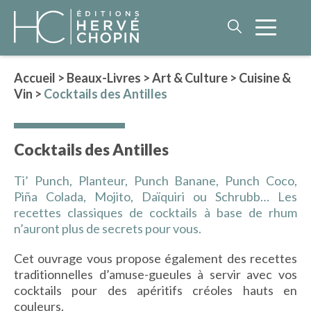
Accueil
>
Beaux-Livres
>
Art & Culture
>
Cuisine &
Vin
>
Cocktails des Antilles
LITTÉRATURE
NOS AUTEURS
Cocktails des Antilles
ROMAN HISTORIQUE
POLAR
Ti’ Punch, Planteur, Punch Banane, Punch Coco,
Piña Colada, Mojito, Daïquiri ou Schrubb… Les
IMAGINAIRE
recettes classiques de cocktails à base de rhum
LITTÉRATURE GÉNÉRALE
n’auront plus de secrets pour vous.
PHILOSOPHIE
Cet ouvrage vous propose également des recettes
traditionnelles d’amuse-gueules à servir avec vos
cocktails pour des apéritifs créoles hauts en
BEAUX-LIVRES
couleurs.