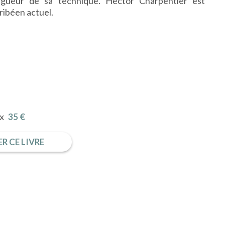
igueur de sa technique. Hector Charpentier est
ribéen actuel.
ix
35 €
R CE LIVRE