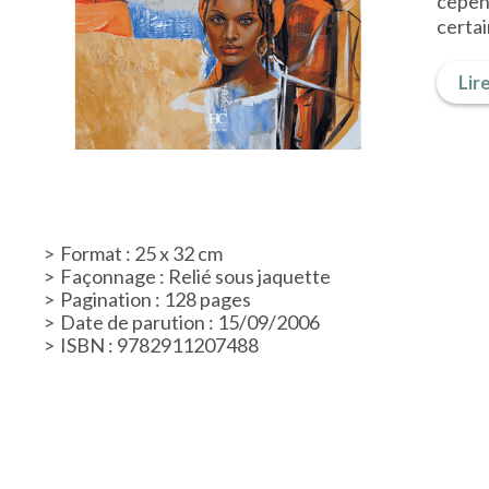
cepen
certai
Lire
Format : 25 x 32 cm
Façonnage : Relié sous jaquette
Pagination : 128 pages
Date de parution : 15/09/2006
ISBN : 9782911207488