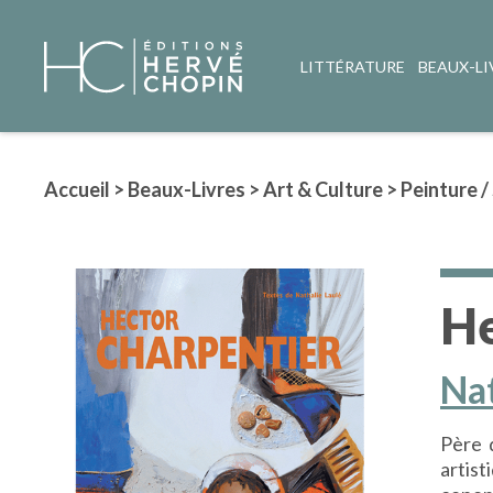
LITTÉRATURE
BEAUX-LI
Accueil
>
Beaux-Livres
>
Art & Culture
>
Peinture /
He
Nat
Père 
artist