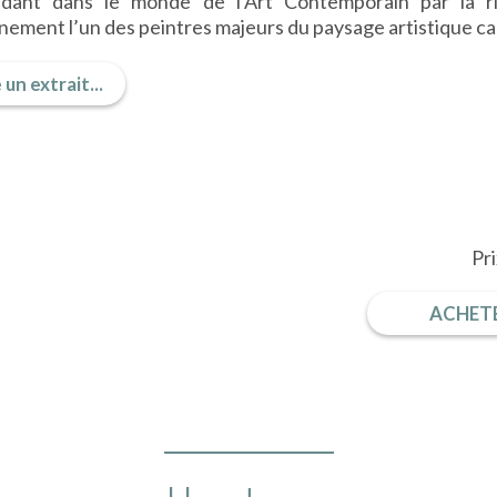
dant dans le monde de l’Art Contemporain par la r
nement l’un des peintres majeurs du paysage artistique ca
 un extrait...
Pr
ACHETE