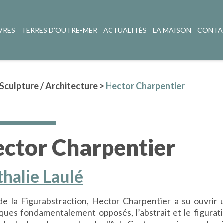
VRES
TERRES D’OUTRE-MER
ACTUALITÉS
LA MAISON
CONTA
 Sculpture / Architecture
>
Hector Charpentier
ctor Charpentier
halie Laulé
de la Figurabstraction, Hector Charpentier a su ouvrir 
iques fondamentalement opposés, l’abstrait et le figuratif