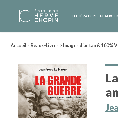
LITTÉRATURE
BEAUX-LI
Accueil
>
Beaux-Livres
>
Images d’antan & 100% V
La
an
Je