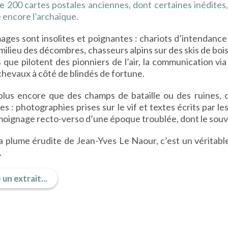
e 200 cartes postales anciennes, dont certaines inédites
 encore l’archaïque.
ages sont insolites et poignantes : chariots d’intendance
 milieu des décombres, chasseurs alpins sur des skis de boi
 que pilotent des pionniers de l’air, la communication vi
chevaux à côté de blindés de fortune.
plus encore que des champs de bataille ou des ruines, c
es : photographies prises sur le vif et textes écrits par le
oignage recto-verso d’une époque troublée, dont le souve
a plume érudite de Jean-Yves Le Naour, c’est un véritable
.
 un extrait...