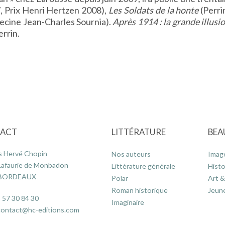
, Prix Henri Hertzen 2008),
Les Soldats de la honte
(Perri
ecine Jean-Charles Sournia).
Après 1914 : la grande illusi
rrin.
ACT
LITTÉRATURE
BEA
s Hervé Chopin
Nos auteurs
Imag
Lafaurie de Monbadon
Littérature générale
Histo
 BORDEAUX
Polar
Art &
Roman historique
Jeun
 57 30 84 30
Imaginaire
contact@hc-editions.com