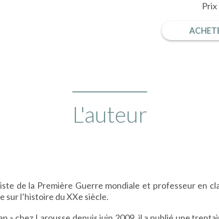
Prix
ACHETE
L'auteur
iste de la Première Guerre mondiale et professeur en class
 sur l’histoire du
XX
e
siècle.
an » chez Larousse depuis juin 2009, il a publié une trenta