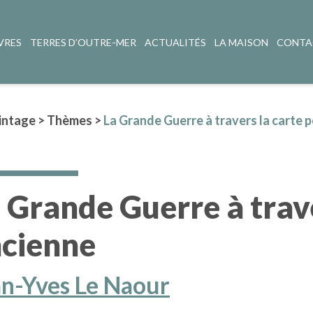
VRES
TERRES D’OUTRE-MER
ACTUALITÉS
LA MAISON
CONTA
intage
>
Thèmes
>
La Grande Guerre à travers la carte 
 Grande Guerre à trave
cienne
an-Yves Le Naour