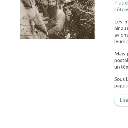
Plus d
côtoie
Les im
air au
avions
leurs 
Mais 
postal
un tém
Sous l
pages
Lire