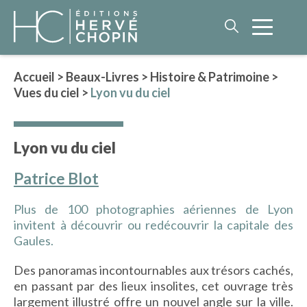
Accueil
>
Beaux-Livres
>
Histoire & Patrimoine
>
Vues du ciel
>
Lyon vu du ciel
LITTÉRATURE
NOS AUTEURS
Lyon vu du ciel
ROMAN HISTORIQUE
POLAR
Patrice Blot
IMAGINAIRE
Plus de 100 photographies aériennes de Lyon
LITTÉRATURE GÉNÉRALE
invitent à découvrir ou redécouvrir la capitale des
PHILOSOPHIE
Gaules.
Des panoramas incontournables aux trésors cachés,
en passant par des lieux insolites, cet ouvrage très
BEAUX-LIVRES
largement illustré offre un nouvel angle sur la ville.