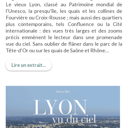
Le vieux Lyon, classé au Patrimoine mondial de
IMAGES D’ANTAN & 100% VINTAGE
l’Unesco, la presqu’île, les quais et les collines de
HISTOIRE & PATRIMOINE
Fourvière ou Croix-Rousse ; mais aussi des quartiers
ART & CULTURE
plus contemporains, tels Confluence ou la Cité
JEUNESSE
internationale : des vues très larges et des zooms
précis emmènent le lecteur dans une promenade
vue du ciel. Sans oublier de flâner dans le parc de la
Tête-d’Or ou sur les quais de Saône et Rhône…
TERRES D’OUTRE-MER
ART & CULTURE
Lire un extrait...
HISTOIRE & PATRIMOINE
NATURE & ENVIRONNEMENT
PARCOURS DU PATRIMOINE
PHOTOGRAPHIE & TOURISME
IMAGES D’ANTAN
LITTÉRATURE
HORS COLLECTION