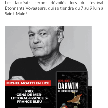
Les lauréats seront dévoilés lors du festival
IMAGES D’ANTAN & 100% VINTAGE
Étonnants Voyageurs, qui se tiendra du 7 au 9 juin à
HISTOIRE & PATRIMOINE
Saint-Malo !
ART & CULTURE
JEUNESSE
TERRES D’OUTRE-MER
ART & CULTURE
HISTOIRE & PATRIMOINE
NATURE & ENVIRONNEMENT
PARCOURS DU PATRIMOINE
PHOTOGRAPHIE & TOURISME
IMAGES D’ANTAN
LITTÉRATURE
HORS COLLECTION