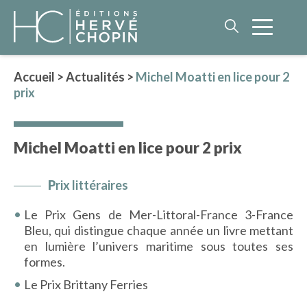
Accueil
>
Actualités
>
Michel Moatti en lice pour 2
prix
LITTÉRATURE
NOS AUTEURS
Michel Moatti en lice pour 2 prix
ROMAN HISTORIQUE
POLAR
P
rix littéraires
IMAGINAIRE
Le Prix Gens de Mer-Littoral-France 3-France
LITTÉRATURE GÉNÉRALE
Bleu, qui distingue chaque année un livre mettant
PHILOSOPHIE
en lumière l’univers maritime sous toutes ses
formes.
Le Prix Brittany Ferries
BEAUX-LIVRES