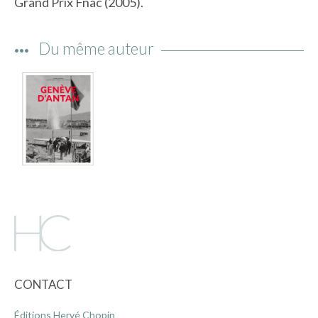
Grand Prix Fnac (2005).
IMAGES D’ANTAN & 100% VINTAGE
HISTOIRE & PATRIMOINE
Du même auteur
ART & CULTURE
JEUNESSE
TERRES D’OUTRE-MER
ART & CULTURE
HISTOIRE & PATRIMOINE
NATURE & ENVIRONNEMENT
PARCOURS DU PATRIMOINE
PHOTOGRAPHIE & TOURISME
IMAGES D’ANTAN
LITTÉRATURE
CONTACT
HORS COLLECTION
Éditions Hervé Chopin