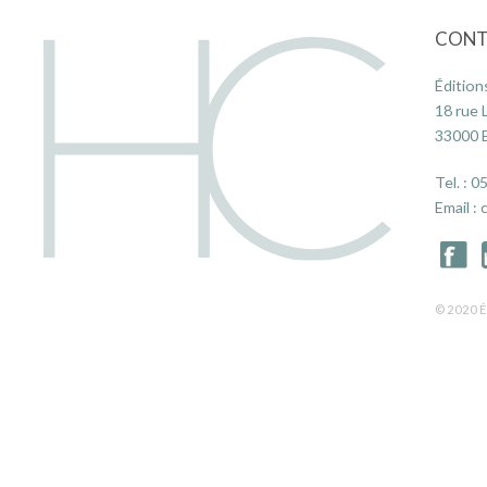
CONT
Édition
18 rue 
33000
Tel. :
05
Email :
© 2020 É