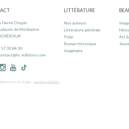
ACT
LITTÉRATURE
BEA
s Hervé Chopin
Nos auteurs
Imag
Lafaurie de Monbadon
Littérature générale
Histo
 BORDEAUX
Polar
Art &
Roman historique
Jeun
 57 30 84 30
Imaginaire
contact@hc-editions.com
ditions Hervé Chopin -
mentions légales