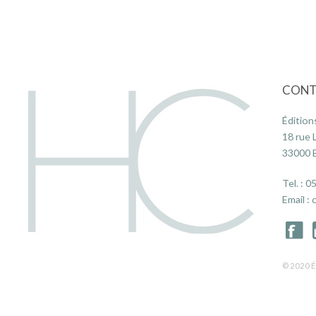
CONT
Édition
18 rue 
33000
Tel. :
05
Email :
© 2020 É