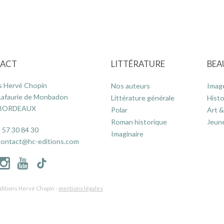
ACT
LITTÉRATURE
BEA
s Hervé Chopin
Nos auteurs
Imag
Lafaurie de Monbadon
Littérature générale
Histo
 BORDEAUX
Polar
Art &
Roman historique
Jeun
 57 30 84 30
Imaginaire
contact@hc-editions.com
ditions Hervé Chopin -
mentions légales