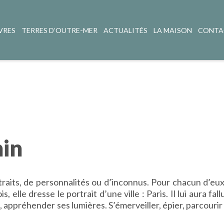
VRES
TERRES D’OUTRE-MER
ACTUALITÉS
LA MAISON
CONTA
in
raits, de personnalités ou d’inconnus. Pour chacun d’eu
, elle dresse le portrait d’une ville : Paris. Il lui aura fal
appréhender ses lumières. S’émerveiller, épier, parcourir 