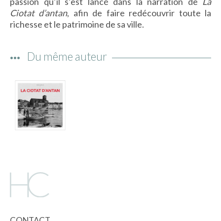
passion qu’il s’est lancé dans la narration de
La
IMAGES D’ANTAN & 100% VINTAGE
Ciotat d’antan
, afin de faire redécouvrir toute la
richesse et le patrimoine de sa ville.
HISTOIRE & PATRIMOINE
ART & CULTURE
JEUNESSE
Du même auteur
TERRES D’OUTRE-MER
ART & CULTURE
HISTOIRE & PATRIMOINE
NATURE & ENVIRONNEMENT
PARCOURS DU PATRIMOINE
PHOTOGRAPHIE & TOURISME
IMAGES D’ANTAN
LITTÉRATURE
HORS COLLECTION
CONTACT