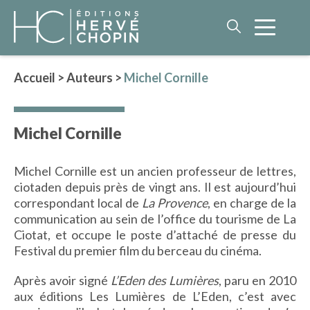
Accueil
>
Auteurs
>
Michel Cornille
LITTÉRATURE
Michel Cornille
NOS AUTEURS
ROMAN HISTORIQUE
Michel Cornille est un ancien professeur de lettres,
POLAR
ciotaden depuis près de vingt ans. Il est aujourd’hui
IMAGINAIRE
correspondant local de
La Provence
, en charge de la
LITTÉRATURE GÉNÉRALE
communication au sein de l’office du tourisme de La
Ciotat, et occupe le poste d’attaché de presse du
PHILOSOPHIE
Festival du premier film du berceau du cinéma.
Après avoir signé
L’Eden des Lumières
, paru en 2010
aux éditions Les Lumières de L’Eden, c’est avec
BEAUX-LIVRES