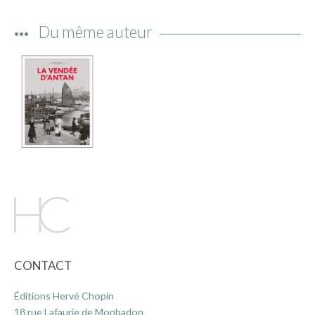
IMAGES D’ANTAN & 100% VINTAGE
Du même auteur
HISTOIRE & PATRIMOINE
ART & CULTURE
JEUNESSE
TERRES D’OUTRE-MER
ART & CULTURE
HISTOIRE & PATRIMOINE
NATURE & ENVIRONNEMENT
PARCOURS DU PATRIMOINE
PHOTOGRAPHIE & TOURISME
IMAGES D’ANTAN
CONTACT
LITTÉRATURE
Éditions Hervé Chopin
HORS COLLECTION
18 rue Lafaurie de Monbadon