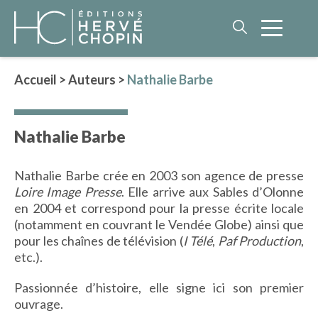
Accueil
>
Auteurs
>
Nathalie Barbe
LITTÉRATURE
Nathalie Barbe
NOS AUTEURS
ROMAN HISTORIQUE
Nathalie Barbe crée en 2003 son agence de presse
POLAR
Loire Image Presse
. Elle arrive aux Sables d’Olonne
IMAGINAIRE
en 2004 et correspond pour la presse écrite locale
LITTÉRATURE GÉNÉRALE
(notamment en couvrant le Vendée Globe) ainsi que
pour les chaînes de télévision (
I Télé
,
Paf Production
,
PHILOSOPHIE
etc.).
Passionnée d’histoire, elle signe ici son premier
ouvrage.
BEAUX-LIVRES