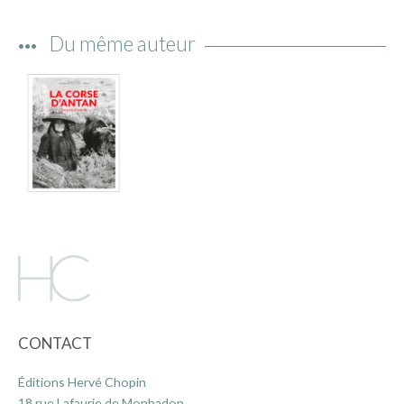
IMAGES D’ANTAN & 100% VINTAGE
Du même auteur
HISTOIRE & PATRIMOINE
ART & CULTURE
JEUNESSE
TERRES D’OUTRE-MER
ART & CULTURE
HISTOIRE & PATRIMOINE
NATURE & ENVIRONNEMENT
PARCOURS DU PATRIMOINE
PHOTOGRAPHIE & TOURISME
IMAGES D’ANTAN
CONTACT
LITTÉRATURE
Éditions Hervé Chopin
HORS COLLECTION
18 rue Lafaurie de Monbadon