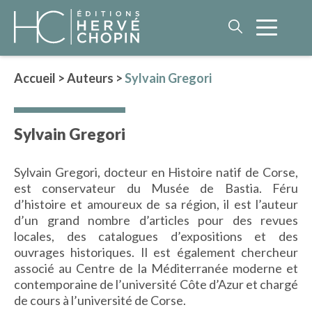
Accueil
>
Auteurs
>
Sylvain Gregori
LITTÉRATURE
Sylvain Gregori
NOS AUTEURS
ROMAN HISTORIQUE
Sylvain Gregori, docteur en Histoire natif de Corse,
POLAR
est conservateur du Musée de Bastia. Féru
IMAGINAIRE
d’histoire et amoureux de sa région, il est l’auteur
LITTÉRATURE GÉNÉRALE
d’un grand nombre d’articles pour des revues
locales, des catalogues d’expositions et des
PHILOSOPHIE
ouvrages historiques. Il est également chercheur
associé au Centre de la Méditerranée moderne et
contemporaine de l’université Côte d’Azur et chargé
de cours à l’université de Corse.
BEAUX-LIVRES