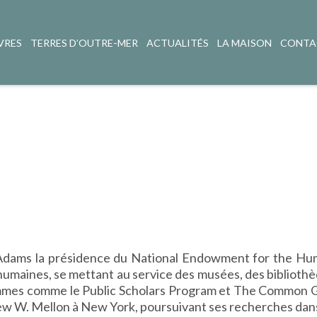
VRES
TERRES D’OUTRE-MER
ACTUALITÉS
LA MAISON
CONTA
ams la présidence du National Endowment for the Humani
umaines, se mettant au service des musées, des bibliothèq
ammes comme le Public Scholars Program et The Common G
rew W. Mellon à New York, poursuivant ses recherches dan