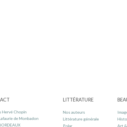
ACT
LITTÉRATURE
BEA
s Hervé Chopin
Nos auteurs
Imag
Lafaurie de Monbadon
Littérature générale
Histo
 BORDEAUX
Polar
Art &