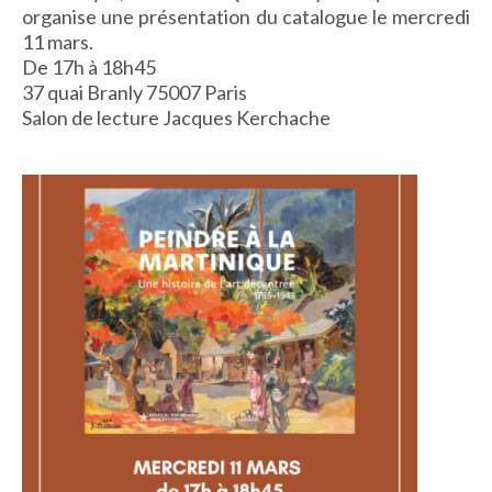
organise une présentation du catalogue le mercredi
IMAGES D’ANTAN & 100% VINTAGE
11 mars.
HISTOIRE & PATRIMOINE
De 17h à 18h45
ART & CULTURE
37 quai Branly 75007 Paris
JEUNESSE
Salon de lecture Jacques Kerchache
TERRES D’OUTRE-MER
ART & CULTURE
HISTOIRE & PATRIMOINE
NATURE & ENVIRONNEMENT
PARCOURS DU PATRIMOINE
PHOTOGRAPHIE & TOURISME
IMAGES D’ANTAN
LITTÉRATURE
HORS COLLECTION