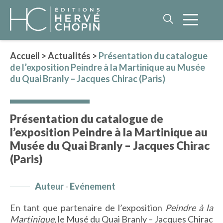
Accueil
>
Actualités
>
Présentation du catalogue
de l’exposition Peindre à la Martinique au Musée
LITTÉRATURE
du Quai Branly – Jacques Chirac (Paris)
NOS AUTEURS
ROMAN HISTORIQUE
Présentation du catalogue de
POLAR
l’exposition Peindre à la Martinique au
IMAGINAIRE
Musée du Quai Branly – Jacques Chirac
LITTÉRATURE GÉNÉRALE
(Paris)
PHILOSOPHIE
A
uteur
-
E
vénement
En tant que partenaire de l’exposition
Peindre à la
BEAUX-LIVRES
Martinique
, le Musé du Quai Branly – Jacques Chirac