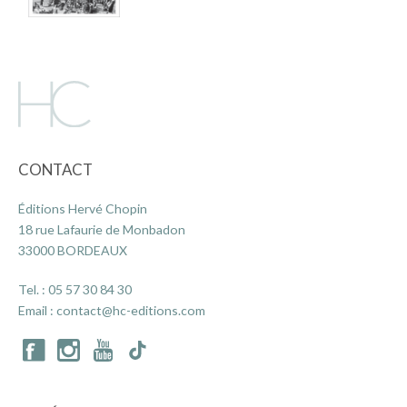
IMAGES D’ANTAN & 100% VINTAGE
HISTOIRE & PATRIMOINE
ART & CULTURE
JEUNESSE
TERRES D’OUTRE-MER
CONTACT
ART & CULTURE
Éditions Hervé Chopin
HISTOIRE & PATRIMOINE
18 rue Lafaurie de Monbadon
33000 BORDEAUX
NATURE & ENVIRONNEMENT
PARCOURS DU PATRIMOINE
Tel. :
05 57 30 84 30
PHOTOGRAPHIE & TOURISME
Email :
contact@hc-editions.com
IMAGES D’ANTAN
LITTÉRATURE
HORS COLLECTION