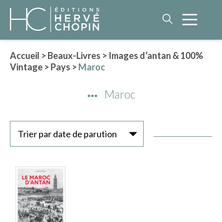
Accueil
>
Beaux-Livres
>
Images d’antan & 100%
Vintage
>
Pays
>
Maroc
LITTÉRATURE
Maroc
NOS AUTEURS
ROMAN HISTORIQUE
POLAR
Trier par date de parution
IMAGINAIRE
LITTÉRATURE GÉNÉRALE
PHILOSOPHIE
BEAUX-LIVRES