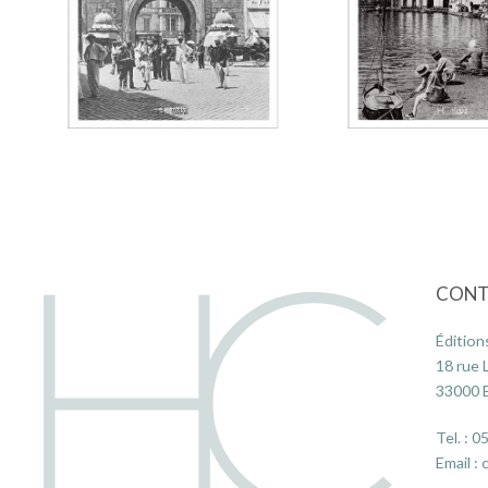
CONT
Édition
18 rue 
33000
Tel. :
05
Email :