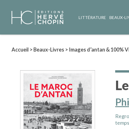
LITTÉRATURE
BEAUX-LI
Accueil
>
Beaux-Livres
>
Images d’antan & 100% V
Le
Ph
Regrou
temps,