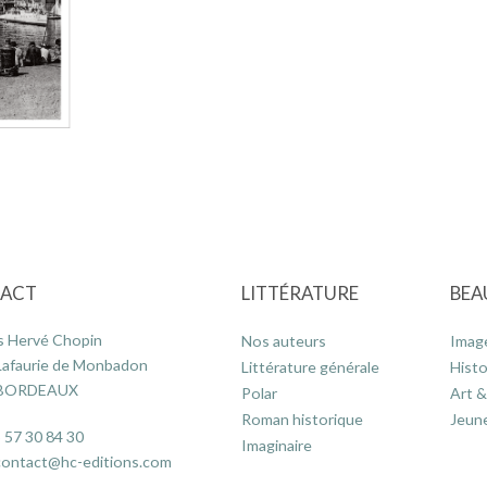
ACT
LITTÉRATURE
BEA
s Hervé Chopin
Nos auteurs
Imag
Lafaurie de Monbadon
Littérature générale
Histo
 BORDEAUX
Polar
Art &
Roman historique
Jeun
 57 30 84 30
Imaginaire
contact@hc-editions.com