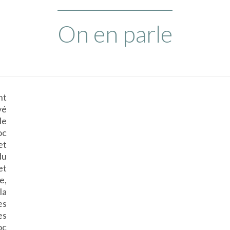
On en parle
nt
vé
le
oc
et
du
et
e,
la
es
es
oc