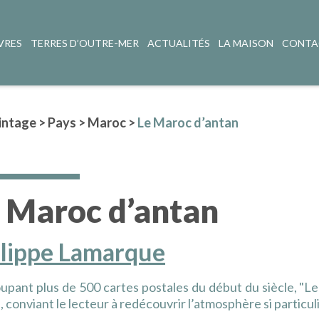
VRES
TERRES D’OUTRE-MER
ACTUALITÉS
LA MAISON
CONTA
intage
>
Pays
>
Maroc
>
Le Maroc d’antan
 Maroc d’antan
ilippe Lamarque
pant plus de 500 cartes postales du début du siècle, "Le
 conviant le lecteur à redécouvrir l’atmosphère si particul