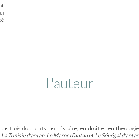
nt
ui
té
L'auteur
e trois doctorats : en histoire, en droit et en théologie. S
,
La Tunisie d’antan
,
Le Maroc d’antan
et
Le Sénégal d’anta