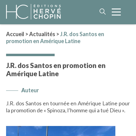
Accueil
>
Actualités
>
J.R. dos Santos en
promotion en Amérique Latine
LITTÉRATURE
NOS AUTEURS
J.R. dos Santos en promotion en
ROMAN HISTORIQUE
Amérique Latine
POLAR
IMAGINAIRE
A
uteur
LITTÉRATURE GÉNÉRALE
J.R. dos Santos en tournée en Amérique Latine pour
PHILOSOPHIE
la promotion de « Spinoza, l’homme qui a tué Dieu ».
BEAUX-LIVRES