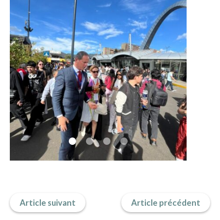
IMAGES D’ANTAN & 100% VINTAGE
HISTOIRE & PATRIMOINE
ART & CULTURE
JEUNESSE
TERRES D’OUTRE-MER
ART & CULTURE
HISTOIRE & PATRIMOINE
NATURE & ENVIRONNEMENT
PARCOURS DU PATRIMOINE
PHOTOGRAPHIE & TOURISME
IMAGES D’ANTAN
LITTÉRATURE
Article suivant
Article précédent
HORS COLLECTION