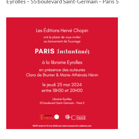
Eyrolles – 55 boulevard Saint-Germain – Paris 5
IMAGES D’ANTAN & 100% VINTAGE
HISTOIRE & PATRIMOINE
ART & CULTURE
JEUNESSE
TERRES D’OUTRE-MER
ART & CULTURE
HISTOIRE & PATRIMOINE
NATURE & ENVIRONNEMENT
PARCOURS DU PATRIMOINE
PHOTOGRAPHIE & TOURISME
IMAGES D’ANTAN
LITTÉRATURE
HORS COLLECTION