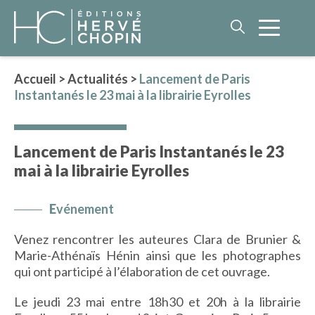
Accueil
>
Actualités
>
Lancement de Paris
Instantanés le 23 mai à la librairie Eyrolles
LITTÉRATURE
NOS AUTEURS
Lancement de Paris Instantanés le 23
ROMAN HISTORIQUE
mai à la librairie Eyrolles
POLAR
IMAGINAIRE
E
vénement
LITTÉRATURE GÉNÉRALE
Venez rencontrer les auteures
Clara de Brunier &
PHILOSOPHIE
Marie-Athénaïs Hénin ainsi que les photographes
qui ont participé à l’élaboration de cet ouvrage.
Le jeudi 23 mai entre 18h30 et 20h à la librairie
BEAUX-LIVRES