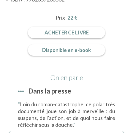
Prix
22 €
ACHETER CE LIVRE
Disponible en e-book
On en parle
Dans la presse
e la
"
Loin du roman-catastrophe, ce polar très
"
Si
nflé
documenté joue son job à merveille : du
hum
ruit
suspens, de l’action, et de quoi nous faire
que
e de
réfléchir sous la douche.
"
pro
man
l’A