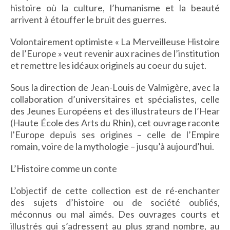
histoire où la culture, l’humanisme et la beauté
IMAGES D’ANTAN & 100% VINTAGE
arrivent à étouffer le bruit des guerres.
HISTOIRE & PATRIMOINE
ART & CULTURE
Volontairement optimiste « La Merveilleuse Histoire
JEUNESSE
de l’Europe » veut revenir aux racines de l’institution
et remettre les idéaux originels au coeur du sujet.
Sous la direction de Jean-Louis de Valmigère, avec la
TERRES D’OUTRE-MER
collaboration d’universitaires et spécialistes, celle
des Jeunes Européens et des illustrateurs de l’Hear
ART & CULTURE
(Haute École des Arts du Rhin), cet ouvrage raconte
HISTOIRE & PATRIMOINE
l’Europe depuis ses origines – celle de l’Empire
NATURE & ENVIRONNEMENT
romain, voire de la mythologie – jusqu’à aujourd’hui.
PARCOURS DU PATRIMOINE
L’Histoire comme un conte
PHOTOGRAPHIE & TOURISME
L’objectif de cette collection est de ré-enchanter
IMAGES D’ANTAN
des sujets d’histoire ou de société oubliés,
LITTÉRATURE
méconnus ou mal aimés. Des ouvrages courts et
HORS COLLECTION
illustrés qui s’adressent au plus grand nombre, au