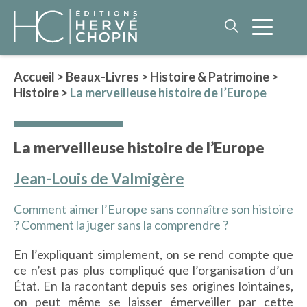
Accueil
>
Beaux-Livres
>
Histoire & Patrimoine
>
Histoire
>
La merveilleuse histoire de l’Europe
LITTÉRATURE
NOS AUTEURS
La merveilleuse histoire de l’Europe
ROMAN HISTORIQUE
POLAR
Jean-Louis de Valmigère
IMAGINAIRE
Comment aimer l’Europe sans connaître son histoire
LITTÉRATURE GÉNÉRALE
? Comment la juger sans la comprendre ?
PHILOSOPHIE
En l’expliquant simplement, on se rend compte que
ce n’est pas plus compliqué que l’organisation d’un
État. En la racontant depuis ses origines lointaines,
BEAUX-LIVRES
on peut même se laisser émerveiller par cette