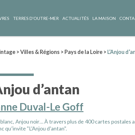
VRES
TERRES D’OUTRE-MER
ACTUALITÉS
LA MAISON
CONTA
intage
>
Villes & Régions
>
Pays de la Loire
>
L’Anjou d’a
Anjou d’antan
anne Duval-Le Goff
blanc, Anjou noir… À travers plus de 400 cartes postales a
nc qu’invite "L’Anjou d’antan".