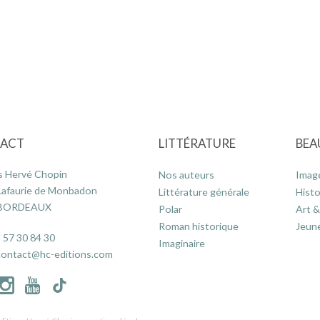
ACT
LITTÉRATURE
BEA
s Hervé Chopin
Nos auteurs
Imag
Lafaurie de Monbadon
Littérature générale
Histo
 BORDEAUX
Polar
Art &
Roman historique
Jeun
 57 30 84 30
Imaginaire
contact@hc-editions.com