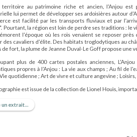
 territoire au patrimoine riche et ancien, l’Anjou est
rielle lui permet de développer ses ardoisières autour d’A
rce est facilité par les transports fluviaux et par l’ar
. Pourtant, la région est loin de perdre ses traditions : le
morent l’époque où les rois venaient se reposer près d
 des cavaliers d’élite. Des habitats troglodytiques au ch
 de fort, la plume de Jeanne Duval-Le Goff propose une v
upant plus de 400 cartes postales anciennes, L’Anjou d
iques propres à l’Anjou : La vie aux champs ; Au fil de l’
;Vie quotidienne ; Art de vivre et culture angevine ; Loisir
ographie est issue de la collection de Lionel Houis, import
 un extrait...