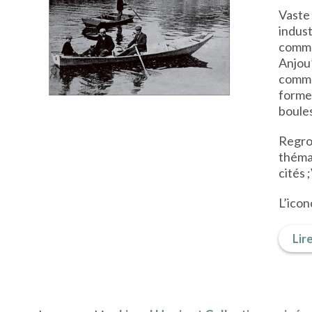
Vaste
indust
comme
Anjou”
commé
former
boules
Regro
thémat
cités 
L’icon
Lire