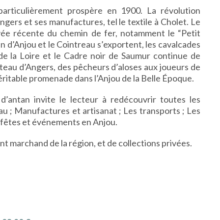
 particulièrement prospère en 1900. La révolution
ngers et ses manufactures, tel le textile à Cholet. Le
rivée récente du chemin de fer, notamment le “Petit
 vin d’Anjou et le Cointreau s’exportent, les cavalcades
e la Loire et le Cadre noir de Saumur continue de
âteau d’Angers, des pêcheurs d’aloses aux joueurs de
éritable promenade dans l’Anjou de la Belle Époque.
’antan invite le lecteur à redécouvrir toutes les
eau ; Manufactures et artisanat ; Les transports ; Les
s, fêtes et événements en Anjou.
ant marchand de la région, et de collections privées.