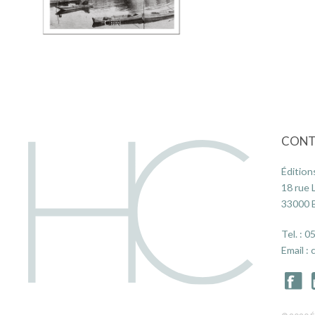
CONT
Édition
18 rue 
33000
Tel. :
05
Email :