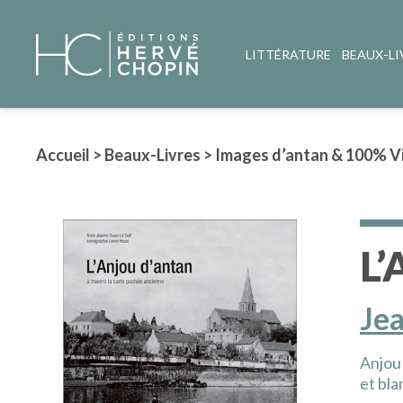
LITTÉRATURE
BEAUX-LI
Accueil
>
Beaux-Livres
>
Images d’antan & 100% V
L’
Je
Anjou 
et bla