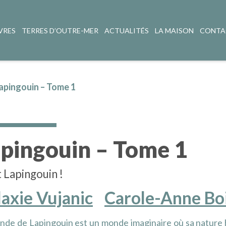
VRES
TERRES D’OUTRE-MER
ACTUALITÉS
LA MAISON
CONTA
apingouin – Tome 1
pingouin – Tome 1
t Lapingouin !
axie Vujanic
Carole-Anne Bo
de de Lapingouin est un monde imaginaire où sa nature h