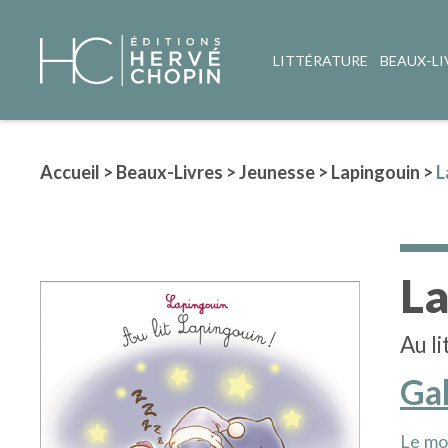
LITTÉRATURE
BEAUX-LI
Accueil
>
Beaux-Livres
>
Jeunesse
>
Lapingouin
>
L
La
Au li
Gal
Le mon