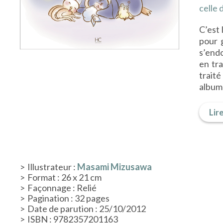
celle 
C’est 
pour 
s’endo
en tra
traité
album 
Lire
Illustrateur :
Masami Mizusawa
Format : 26 x 21 cm
Façonnage : Relié
Pagination : 32 pages
Date de parution : 25/10/2012
ISBN : 9782357201163