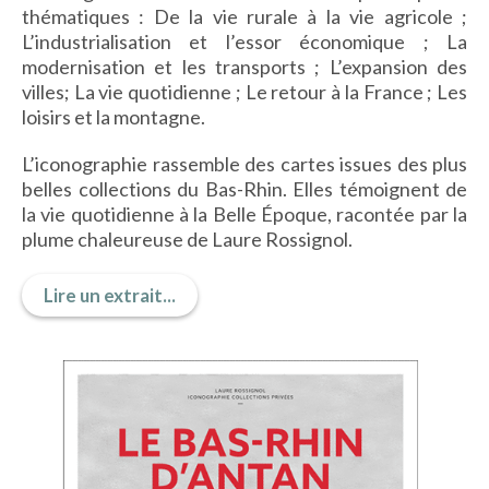
thématiques : De la vie rurale à la vie agricole ;
IMAGES D’ANTAN & 100% VINTAGE
L’industrialisation et l’essor économique ; La
HISTOIRE & PATRIMOINE
modernisation et les transports ; L’expansion des
ART & CULTURE
villes; La vie quotidienne ; Le retour à la France ; Les
JEUNESSE
loisirs et la montagne.
L’iconographie rassemble des cartes issues des plus
belles collections du Bas-Rhin. Elles témoignent de
TERRES D’OUTRE-MER
la vie quotidienne à la Belle Époque, racontée par la
plume chaleureuse de Laure Rossignol.
ART & CULTURE
HISTOIRE & PATRIMOINE
Lire un extrait...
NATURE & ENVIRONNEMENT
PARCOURS DU PATRIMOINE
PHOTOGRAPHIE & TOURISME
IMAGES D’ANTAN
LITTÉRATURE
HORS COLLECTION