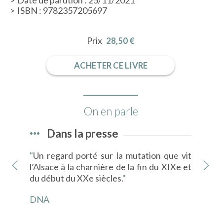
ISBN : 9782357205697
Prix
28,50 €
ACHETER CE LIVRE
On en parle
Dans la presse
"
Un regard porté sur la mutation que vit
"
Ma
l’Alsace à la charnière de la fin du XIXe et
L'I
du début du XXe siècles.
"
DE
DNA