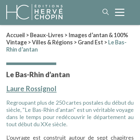
Accueil
>
Beaux-Livres
>
Images d’antan & 100%
Vintage
>
Villes & Régions
>
Grand Est
>
Le Bas-
LITTÉRATURE
Rhin d’antan
NOS AUTEURS
ROMAN HISTORIQUE
Le Bas-Rhin d’antan
POLAR
Laure Rossignol
IMAGINAIRE
LITTÉRATURE GÉNÉRALE
Regroupant plus de 250 cartes postales du début du
PHILOSOPHIE
siècle, "Le Bas-Rhin d’antan" est un véritable voyage
dans le temps pour redécouvrir le département au
tout début du XXe siècle.
BEAUX-LIVRES
L’ouvrage est construit autour de sept chapitres