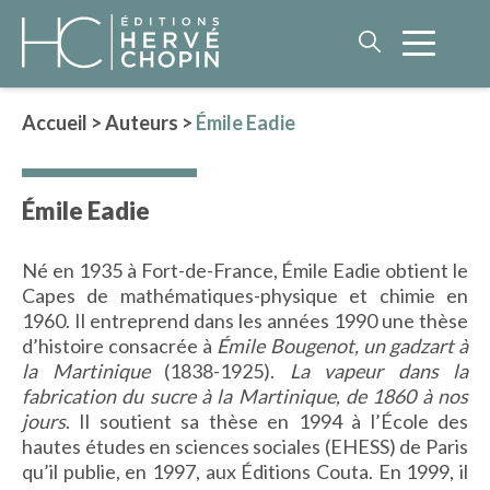
Accueil
>
Auteurs
>
Émile Eadie
LITTÉRATURE
Émile Eadie
NOS AUTEURS
ROMAN HISTORIQUE
Né en 1935 à Fort-de-France, Émile Eadie obtient le
POLAR
Capes de mathématiques-physique et chimie en
IMAGINAIRE
1960. Il entreprend dans les années 1990 une thèse
LITTÉRATURE GÉNÉRALE
d’histoire consacrée à
Émile Bougenot, un gadzart à
la Martinique
(1838-1925).
La vapeur dans la
PHILOSOPHIE
fabrication du sucre à la Martinique, de 1860 à nos
jours
. Il soutient sa thèse en 1994 à l’École des
hautes études en sciences sociales (EHESS) de Paris
qu’il publie, en 1997, aux Éditions Couta. En 1999, il
BEAUX-LIVRES