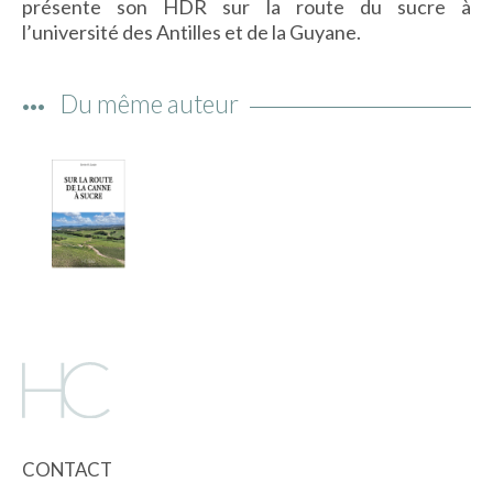
présente son HDR sur la route du sucre à
IMAGES D’ANTAN & 100% VINTAGE
l’université des Antilles et de la Guyane.
HISTOIRE & PATRIMOINE
ART & CULTURE
Du même auteur
JEUNESSE
TERRES D’OUTRE-MER
ART & CULTURE
HISTOIRE & PATRIMOINE
NATURE & ENVIRONNEMENT
PARCOURS DU PATRIMOINE
PHOTOGRAPHIE & TOURISME
IMAGES D’ANTAN
LITTÉRATURE
CONTACT
HORS COLLECTION