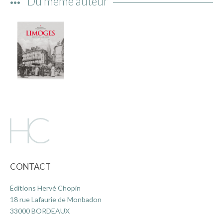
Du même auteur
IMAGES D’ANTAN & 100% VINTAGE
HISTOIRE & PATRIMOINE
ART & CULTURE
JEUNESSE
TERRES D’OUTRE-MER
ART & CULTURE
HISTOIRE & PATRIMOINE
NATURE & ENVIRONNEMENT
PARCOURS DU PATRIMOINE
CONTACT
PHOTOGRAPHIE & TOURISME
IMAGES D’ANTAN
Éditions Hervé Chopin
LITTÉRATURE
18 rue Lafaurie de Monbadon
33000 BORDEAUX
HORS COLLECTION