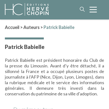
Accueil
>
Auteurs
>
Patrick Babielle
LITTÉRATURE
Patrick Babielle
NOS AUTEURS
ROMAN HISTORIQUE
Patrick Babielle est président honoraire du Club de
POLAR
la presse du Limousin. Avant d’y être détaché, il a
IMAGINAIRE
sillonné la France et a occupé plusieurs postes de
LITTÉRATURE GÉNÉRALE
journaliste à l’AFP (Nice, Dijon, Lyon, Limoges), dans
la rubrique médicale et le service des informations
PHILOSOPHIE
générales. Il demeure très investi dans la
conservation du patrimoine de sa ville d’adoption.
BEAUX-LIVRES