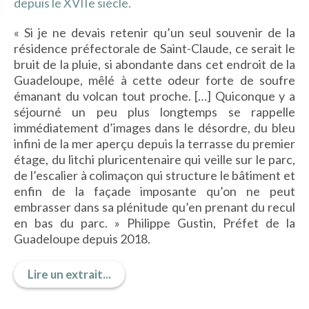
depuis le XVIIe siècle.
IMAGES D’ANTAN & 100% VINTAGE
« Si je ne devais retenir qu’un seul souvenir de la
HISTOIRE & PATRIMOINE
résidence préfectorale de Saint-Claude, ce serait le
ART & CULTURE
bruit de la pluie, si abondante dans cet endroit de la
JEUNESSE
Guadeloupe, mêlé à cette odeur forte de soufre
émanant du volcan tout proche. […] Quiconque y a
séjourné un peu plus longtemps se rappelle
TERRES D’OUTRE-MER
immédiatement d’images dans le désordre, du bleu
infini de la mer aperçu depuis la terrasse du premier
ART & CULTURE
étage, du litchi pluricentenaire qui veille sur le parc,
de l’escalier à colimaçon qui structure le bâtiment et
HISTOIRE & PATRIMOINE
enfin de la façade imposante qu’on ne peut
NATURE & ENVIRONNEMENT
embrasser dans sa plénitude qu’en prenant du recul
PARCOURS DU PATRIMOINE
en bas du parc. » Philippe Gustin, Préfet de la
PHOTOGRAPHIE & TOURISME
Guadeloupe depuis 2018.
IMAGES D’ANTAN
Lire un extrait...
LITTÉRATURE
HORS COLLECTION