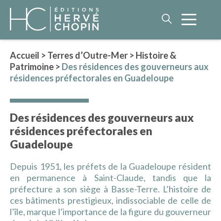
Accueil
>
Terres d’Outre-Mer
>
Histoire &
Patrimoine
>
Des résidences des gouverneurs aux
LITTÉRATURE
résidences préfectorales en Guadeloupe
NOS AUTEURS
ROMAN HISTORIQUE
Des résidences des gouverneurs aux
POLAR
résidences préfectorales en
IMAGINAIRE
Guadeloupe
LITTÉRATURE GÉNÉRALE
Depuis 1951, les préfets de la Guadeloupe résident
PHILOSOPHIE
en permanence à Saint-Claude, tandis que la
préfecture a son siège à Basse-Terre. L’histoire de
ces bâtiments prestigieux, indissociable de celle de
l’île, marque l’importance de la figure du gouverneur
BEAUX-LIVRES