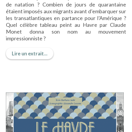
de natation ? Combien de jours de quarantaine
IMAGES D’ANTAN & 100% VINTAGE
étaient imposés aux migrants avant d’embarquer sur
HISTOIRE & PATRIMOINE
les transatlantiques en partance pour l’Amérique ?
ART & CULTURE
Quel célèbre tableau peint au Havre par Claude
JEUNESSE
Monet donna son nom au mouvement
impressionniste ?
Lire un extrait...
TERRES D’OUTRE-MER
ART & CULTURE
HISTOIRE & PATRIMOINE
NATURE & ENVIRONNEMENT
PARCOURS DU PATRIMOINE
PHOTOGRAPHIE & TOURISME
IMAGES D’ANTAN
LITTÉRATURE
HORS COLLECTION