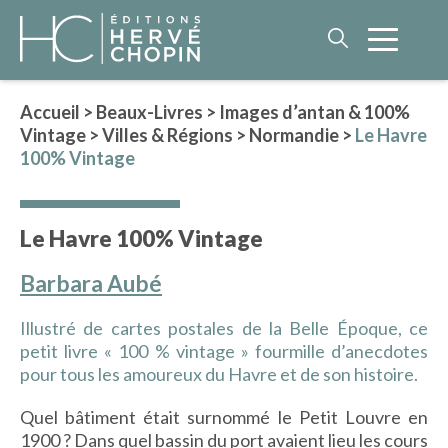
Accueil
>
Beaux-Livres
>
Images d’antan & 100%
Vintage
>
Villes & Régions
>
Normandie
>
Le Havre
LITTÉRATURE
100% Vintage
NOS AUTEURS
ROMAN HISTORIQUE
Le Havre 100% Vintage
POLAR
Barbara Aubé
IMAGINAIRE
LITTÉRATURE GÉNÉRALE
Illustré de cartes postales de la Belle Époque, ce
PHILOSOPHIE
petit livre « 100 % vintage » fourmille d’anecdotes
pour tous les amoureux du Havre et de son histoire.
Quel bâtiment était surnommé le Petit Louvre en
BEAUX-LIVRES
1900 ? Dans quel bassin du port avaient lieu les cours