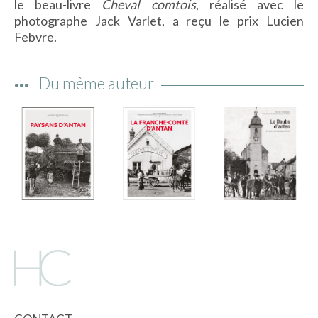
le beau-livre
Cheval comtois
, réalisé avec le
IMAGES D’ANTAN & 100% VINTAGE
photographe Jack Varlet, a reçu le prix Lucien
HISTOIRE & PATRIMOINE
Febvre.
ART & CULTURE
JEUNESSE
Du même auteur
TERRES D’OUTRE-MER
ART & CULTURE
HISTOIRE & PATRIMOINE
NATURE & ENVIRONNEMENT
PARCOURS DU PATRIMOINE
PHOTOGRAPHIE & TOURISME
IMAGES D’ANTAN
LITTÉRATURE
HORS COLLECTION