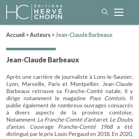
Accueil
>
Auteurs
>
Jean-Claude Barbeaux
LITTÉRATURE
Jean-Claude Barbeaux
NOS AUTEURS
ROMAN HISTORIQUE
Après une carrière de journaliste à Lons-le-Saunier,
POLAR
Lyon, Marseille, Paris et Montpellier, Jean-Claude
IMAGINAIRE
Barbeaux retrouve sa Franche-Comté natale. Il y
LITTÉRATURE GÉNÉRALE
dirige notamment le magazine
Pays Comtois
. Il
publie également de nombreux ouvrages consacrés
PHILOSOPHIE
à divers aspects de la province comtoise.
Notamment
La Franche-Comté d’antan
et
Le Doubs
d’antan
. L’ouvrage
Franche-Comté 1968
a été
distingué par le prix Louis Pergaud en 2018. En 2020,
BEAUX-LIVRES