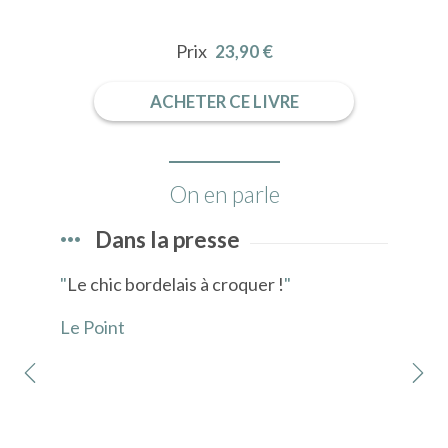
Prix
23,90 €
ACHETER CE LIVRE
On en parle
Dans la presse
 qui
"
Le chic bordelais à croquer !
"
"
Dé
 " à
Le Point
Elle
nces
s.
"