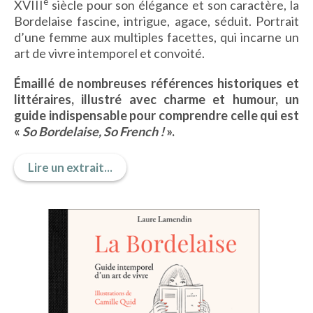
e
XVIII
siècle pour son élégance et son caractère, la
IMAGES D’ANTAN & 100% VINTAGE
Bordelaise fascine, intrigue, agace, séduit. Portrait
HISTOIRE & PATRIMOINE
d’une femme aux multiples facettes, qui incarne un
ART & CULTURE
art de vivre intemporel et convoité.
JEUNESSE
Émaillé de nombreuses références historiques et
littéraires, illustré avec charme et humour, un
guide indispensable pour comprendre celle qui est
TERRES D’OUTRE-MER
«
So Bordelaise, So French !
».
ART & CULTURE
Lire un extrait...
HISTOIRE & PATRIMOINE
NATURE & ENVIRONNEMENT
PARCOURS DU PATRIMOINE
PHOTOGRAPHIE & TOURISME
IMAGES D’ANTAN
LITTÉRATURE
HORS COLLECTION