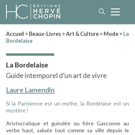
Accueil
>
Beaux-Livres
>
Art & Culture
>
Mode
>
La
Bordelaise
LITTÉRATURE
NOS AUTEURS
La Bordelaise
ROMAN HISTORIQUE
Guide intemporel d’un art de vivre
POLAR
IMAGINAIRE
Laure Lamendin
LITTÉRATURE GÉNÉRALE
Si la Parisienne est un mythe, la Bordelaise est un
PHILOSOPHIE
mystère !
Aristocratique et guindée ou fière Gasconne au
BEAUX-LIVRES
verbe haut, saluée tout comme sa ville depuis le