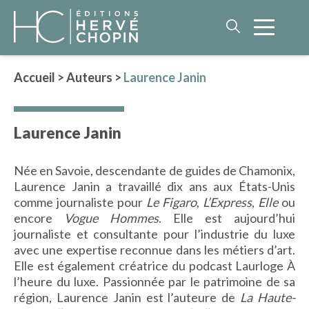
Accueil
>
Auteurs
>
Laurence Janin
LITTÉRATURE
Laurence Janin
NOS AUTEURS
ROMAN HISTORIQUE
Née en Savoie, descendante de guides de Chamonix,
POLAR
Laurence Janin a travaillé dix ans aux États-Unis
IMAGINAIRE
comme journaliste pour
Le Figaro
,
L’Express
,
Elle
ou
LITTÉRATURE GÉNÉRALE
encore
Vogue Hommes
. Elle est aujourd’hui
journaliste et consultante pour l’industrie du luxe
PHILOSOPHIE
avec une expertise reconnue dans les métiers d’art.
Elle est également créatrice du podcast Laurloge À
l’heure du luxe
.
Passionnée par le patrimoine de sa
région, Laurence Janin est l’auteure de
BEAUX-LIVRES
La Haute-