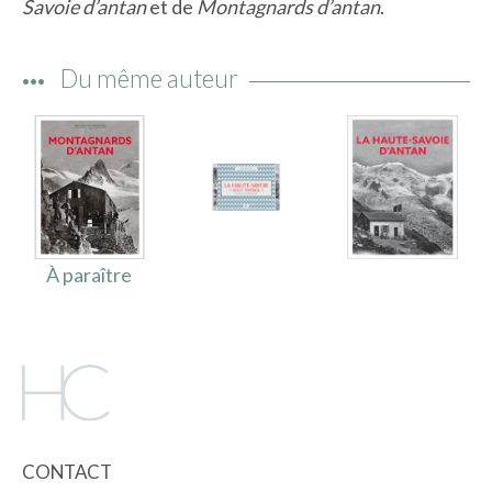
Savoie d’antan
et de
Montagnards d’antan
.
IMAGES D’ANTAN & 100% VINTAGE
HISTOIRE & PATRIMOINE
Du même auteur
ART & CULTURE
JEUNESSE
TERRES D’OUTRE-MER
ART & CULTURE
À paraître
HISTOIRE & PATRIMOINE
NATURE & ENVIRONNEMENT
PARCOURS DU PATRIMOINE
PHOTOGRAPHIE & TOURISME
IMAGES D’ANTAN
LITTÉRATURE
HORS COLLECTION
CONTACT