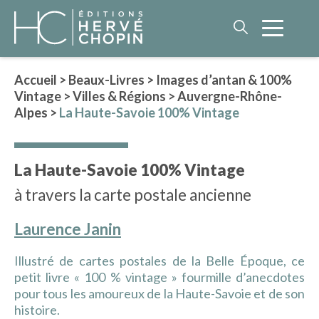
Accueil
>
Beaux-Livres
>
Images d’antan & 100%
Vintage
>
Villes & Régions
>
Auvergne-Rhône-
LITTÉRATURE
Alpes
>
La Haute-Savoie 100% Vintage
NOS AUTEURS
ROMAN HISTORIQUE
La Haute-Savoie 100% Vintage
POLAR
à travers la carte postale ancienne
IMAGINAIRE
LITTÉRATURE GÉNÉRALE
Laurence Janin
PHILOSOPHIE
Illustré de cartes postales de la Belle Époque, ce
petit livre « 100 % vintage » fourmille d’anecdotes
pour tous les amoureux de la Haute-Savoie et de son
BEAUX-LIVRES
histoire.