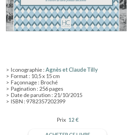
ACTUALITÉS
LA MAISON
CONTACT
Iconographie :
Agnès et Claude Tilly
Format : 10,5 x 15 cm
INSCRIPTION NEWSLETTER
Façonnage : Broché
Pagination : 256 pages
Date de parution : 21/10/2015
ISBN : 9782357202399
Prix
12 €
ACHETER CE LIVRE