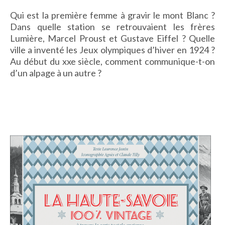
IMAGES D’ANTAN & 100% VINTAGE
Qui est la première femme à gravir le mont Blanc ?
HISTOIRE & PATRIMOINE
Dans quelle station
se retrouvaient les frères
ART & CULTURE
Lumière, Marcel Proust et Gustave Eiffel ? Quelle
JEUNESSE
ville a inventé les Jeux olympiques d’hiver en 1924 ?
Au début du xx
e
siècle, comment communique-t-on
d’un alpage à un autre ?
TERRES D’OUTRE-MER
ART & CULTURE
HISTOIRE & PATRIMOINE
NATURE & ENVIRONNEMENT
PARCOURS DU PATRIMOINE
PHOTOGRAPHIE & TOURISME
IMAGES D’ANTAN
LITTÉRATURE
HORS COLLECTION