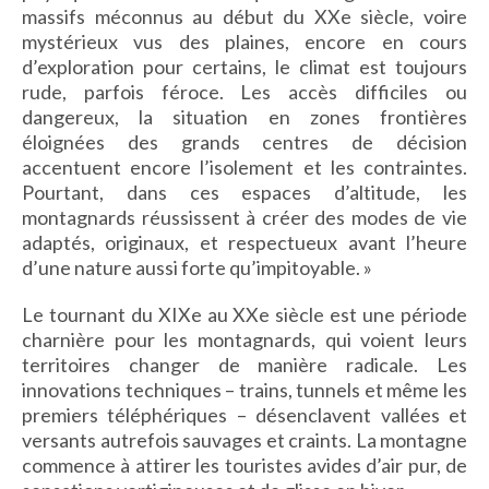
massifs méconnus au début du
XX
e
siècle, voire
IMAGES D’ANTAN & 100% VINTAGE
mystérieux vus des plaines, encore en cours
HISTOIRE & PATRIMOINE
d’exploration pour certains, le climat est toujours
ART & CULTURE
rude, parfois féroce. Les accès difficiles ou
JEUNESSE
dangereux, la situation en zones frontières
éloignées des grands centres de décision
accentuent encore l’isolement et les contraintes.
Pourtant, dans ces espaces d’altitude, les
TERRES D’OUTRE-MER
montagnards réussissent à créer des modes de vie
adaptés, originaux, et respectueux avant l’heure
ART & CULTURE
d’une nature aussi forte qu’impitoyable. »
HISTOIRE & PATRIMOINE
NATURE & ENVIRONNEMENT
Le tournant du
XIX
e
au
XX
e
siècle est une période
charnière pour les montagnards, qui voient leurs
PARCOURS DU PATRIMOINE
territoires changer de manière radicale. Les
PHOTOGRAPHIE & TOURISME
innovations techniques – trains, tunnels et même les
IMAGES D’ANTAN
premiers téléphériques – désenclavent vallées et
LITTÉRATURE
versants autrefois sauvages et craints. La montagne
commence à attirer les touristes avides d’air pur, de
HORS COLLECTION