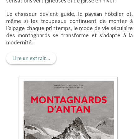
sensations vertigineuses et de glisse en hiver.
Le chasseur devient guide, le paysan hôtelier et,
même si les troupeaux continuent de monter à
ACTUALITÉS
l’alpage chaque printemps, le mode de vie séculaire
des montagnards se transforme et s’adapte à la
LA MAISON
modernité.
Lire un extrait...
CONTACT
INSCRIPTION NEWSLETTER