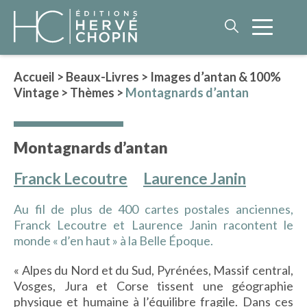
Accueil
>
Beaux-Livres
>
Images d’antan & 100%
Vintage
>
Thèmes
>
Montagnards d’antan
LITTÉRATURE
NOS AUTEURS
Montagnards d’antan
ROMAN HISTORIQUE
POLAR
Franck Lecoutre
Laurence Janin
IMAGINAIRE
Au fil de plus de 400 cartes postales anciennes,
LITTÉRATURE GÉNÉRALE
Franck Lecoutre et Laurence Janin racontent le
PHILOSOPHIE
monde « d’en haut » à la Belle Époque.
« Alpes du Nord et du Sud, Pyrénées, Massif central,
Vosges, Jura et Corse tissent une géographie
BEAUX-LIVRES
physique et humaine à l’équilibre fragile. Dans ces