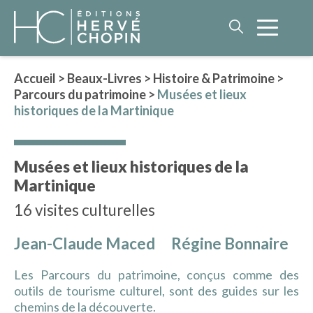
Accueil
>
Beaux-Livres
>
Histoire & Patrimoine
>
Parcours du patrimoine
>
Musées et lieux
LITTÉRATURE
historiques de la Martinique
NOS AUTEURS
ROMAN HISTORIQUE
Musées et lieux historiques de la
POLAR
Martinique
IMAGINAIRE
16 visites culturelles
LITTÉRATURE GÉNÉRALE
PHILOSOPHIE
Jean-Claude Maced
Régine Bonnaire
Les Parcours du patrimoine, conçus comme des
outils de tourisme culturel, sont des guides sur les
BEAUX-LIVRES
chemins de la découverte.