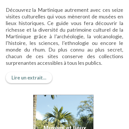
IMAGES D’ANTAN & 100% VINTAGE
Découvrez la Martinique autrement avec ces seize
HISTOIRE & PATRIMOINE
visites culturelles qui vous mèneront de musées en
ART & CULTURE
lieux historiques. Ce guide vous fera découvrir la
JEUNESSE
richesse et la diversité du patrimoine culturel de la
Martinique grâce à l’archéologie, la volcanologie,
l’histoire, les sciences, l’ethnologie ou encore le
monde du rhum. Du plus connu au plus secret,
TERRES D’OUTRE-MER
chacun de ces sites conserve des collections
surprenantes accessibles à tous les publics.
ART & CULTURE
HISTOIRE & PATRIMOINE
Lire un extrait...
NATURE & ENVIRONNEMENT
PARCOURS DU PATRIMOINE
PHOTOGRAPHIE & TOURISME
IMAGES D’ANTAN
LITTÉRATURE
HORS COLLECTION