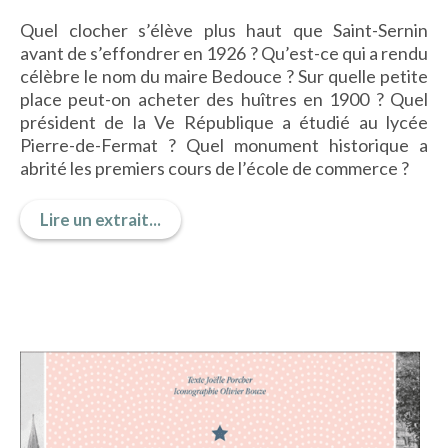
IMAGES D’ANTAN & 100% VINTAGE
Quel clocher s’élève plus haut que Saint-Sernin
HISTOIRE & PATRIMOINE
avant de s’effondrer
en 1926 ?
Qu’est-ce qui a rendu
ART & CULTURE
célèbre le nom du maire Bedouce ? Sur quelle petite
JEUNESSE
place peut-on acheter des huîtres en 1900 ? Quel
président de la V
e
République a étudié au lycée
Pierre-de-Fermat ? Quel monument historique a
abrité les premiers cours de l’école de commerce ?
TERRES D’OUTRE-MER
Lire un extrait...
ART & CULTURE
HISTOIRE & PATRIMOINE
NATURE & ENVIRONNEMENT
PARCOURS DU PATRIMOINE
PHOTOGRAPHIE & TOURISME
IMAGES D’ANTAN
LITTÉRATURE
HORS COLLECTION