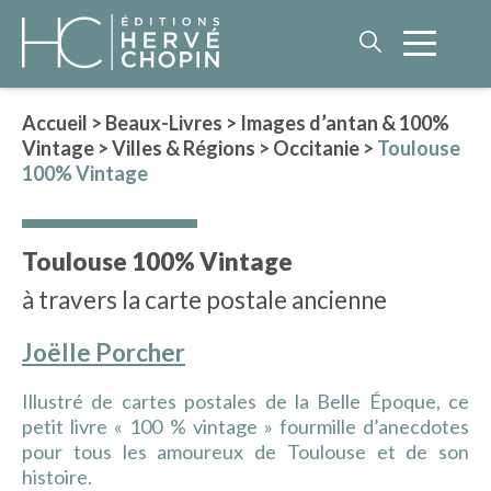
Accueil
>
Beaux-Livres
>
Images d’antan & 100%
Vintage
>
Villes & Régions
>
Occitanie
>
Toulouse
LITTÉRATURE
100% Vintage
NOS AUTEURS
ROMAN HISTORIQUE
Toulouse 100% Vintage
POLAR
à travers la carte postale ancienne
IMAGINAIRE
LITTÉRATURE GÉNÉRALE
Joëlle Porcher
PHILOSOPHIE
Illustré de cartes postales de la Belle Époque, ce
petit livre « 100 % vintage » fourmille d’anecdotes
pour tous les amoureux de Toulouse et de son
BEAUX-LIVRES
histoire.