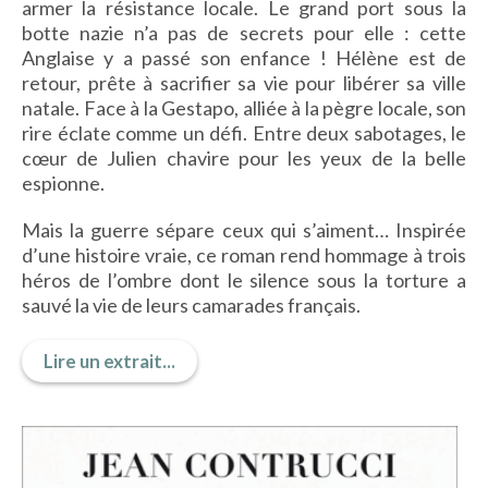
armer la résistance locale. Le grand port sous la
IMAGES D’ANTAN & 100% VINTAGE
botte nazie n’a pas de secrets pour elle : cette
HISTOIRE & PATRIMOINE
Anglaise y a passé son enfance ! Hélène est de
ART & CULTURE
retour, prête à sacrifier sa vie pour libérer sa ville
JEUNESSE
natale. Face à la Gestapo, alliée à la pègre locale, son
rire éclate comme un défi. Entre deux sabotages, le
cœur de Julien chavire pour les yeux de la belle
espionne.
TERRES D’OUTRE-MER
Mais la guerre sépare ceux qui s’aiment… Inspirée
ART & CULTURE
d’une histoire vraie, ce roman rend hommage à trois
HISTOIRE & PATRIMOINE
héros de l’ombre dont le silence sous la torture a
sauvé la vie de leurs camarades français.
NATURE & ENVIRONNEMENT
PARCOURS DU PATRIMOINE
Lire un extrait...
PHOTOGRAPHIE & TOURISME
IMAGES D’ANTAN
LITTÉRATURE
HORS COLLECTION