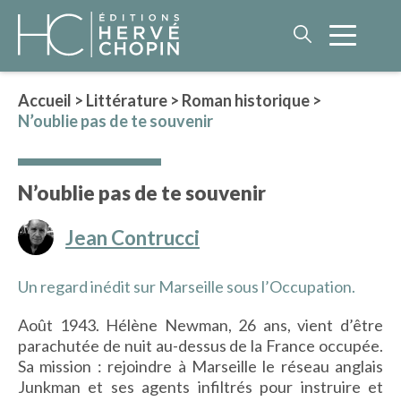
Accueil
>
Littérature
>
Roman historique
>
N’oublie pas de te souvenir
LITTÉRATURE
NOS AUTEURS
N’oublie pas de te souvenir
ROMAN HISTORIQUE
POLAR
Jean Contrucci
IMAGINAIRE
LITTÉRATURE GÉNÉRALE
Un regard inédit sur Marseille sous l’Occupation.
PHILOSOPHIE
Août 1943. Hélène Newman, 26 ans, vient d’être
parachutée de nuit au-dessus de la France occupée.
Sa mission : rejoindre à Marseille le réseau anglais
BEAUX-LIVRES
Junkman et ses agents infiltrés pour instruire et