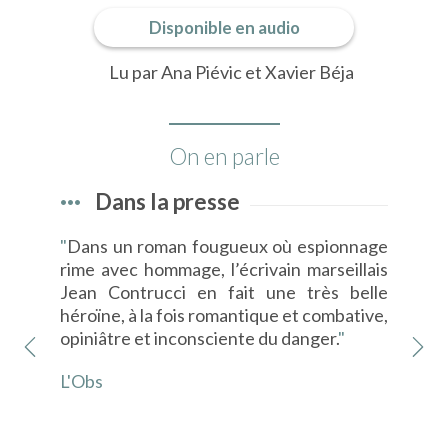
Disponible en audio
Lu par Ana Piévic et Xavier Béja
On en parle
Dans la presse
Jean
"
Dans un roman fougueux où espionnage
"
"N
tion
rime avec hommage, l’écrivain marseillais
seu
Jean Contrucci en fait une très belle
bell
héroïne, à la fois romantique et combative,
La 
opiniâtre et inconsciente du danger.
"
L'Obs